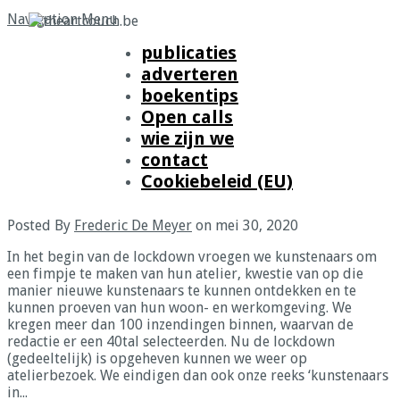
Navigation Menu
publicaties
adverteren
Home
»
Posts Tagged
"
luc vandromme"
boekentips
Open calls
mei
30
wie zijn we
Kunstenaars in quarantaine (slot):
contact
Cookiebeleid (EU)
Luc Vandromme
Posted By
Frederic De Meyer
on mei 30, 2020
In het begin van de lockdown vroegen we kunstenaars om
een fimpje te maken van hun atelier, kwestie van op die
manier nieuwe kunstenaars te kunnen ontdekken en te
kunnen proeven van hun woon- en werkomgeving. We
kregen meer dan 100 inzendingen binnen, waarvan de
redactie er een 40tal selecteerden. Nu de lockdown
(gedeeltelijk) is opgeheven kunnen we weer op
atelierbezoek. We eindigen dan ook onze reeks ‘kunstenaars
in...