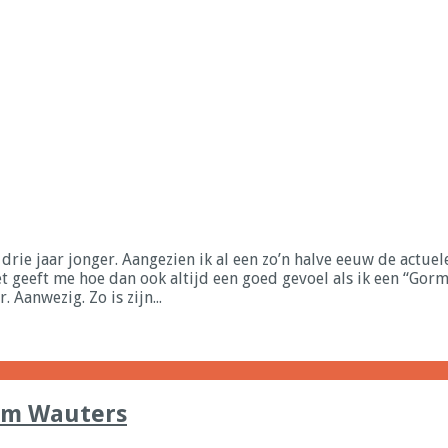
rmley en de maat der dingen in het K.
rie jaar jonger. Aangezien ik al een zo’n halve eeuw de actuel
 geeft me hoe dan ook altijd een goed gevoel als ik een “Gorml
anwezig. Zo is zijn...
iam Wauters