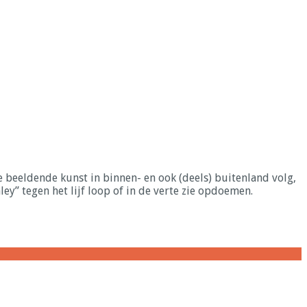
M.S.K.A.
e beeldende kunst in binnen- en ook (deels) buitenland volg,
ey” tegen het lijf loop of in de verte zie opdoemen.