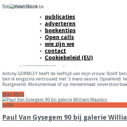
Navigation Menu
publicaties
adverteren
Home
»
Posts Tagged
"
beeldhouwen"
boekentips
Open calls
jun
10
wie zijn we
‘Geestesgrond’ maakt stil… Antony Go
contact
Cookiebeleid (EU)
Posted By
Johan Debruyne
on jun 10, 2026
Antony GORMLEY heeft de leeftijd van mijn vrouw. Ikzelf ben d
ben ik enigszins vertrouwd met ’s mans oeuvre. Opvallend: het
Rustgevend. Monumentaal of op mensenmaat: onverstoorbaar. A
Read More
jul
08
Paul Van Gysegem 90 bij galerie Will