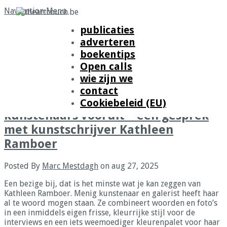
Navigation Menu
publicaties
adverteren
Home
»
Posts Tagged
"
kathleen ramboer"
boekentips
Open calls
wie zijn we
aug
27
contact
Schrijven over kunst helpt
Cookiebeleid (EU)
kunstenaars vooruit – een gesprek
met kunstschrijver Kathleen
Ramboer
Posted By
Marc Mestdagh
on aug 27, 2025
Een bezige bij, dat is het minste wat je kan zeggen van
Kathleen Ramboer. Menig kunstenaar en galerist heeft haar
al te woord mogen staan. Ze combineert woorden en foto’s
in een inmiddels eigen frisse, kleurrijke stijl voor de
interviews en een iets weemoediger kleurenpalet voor haar