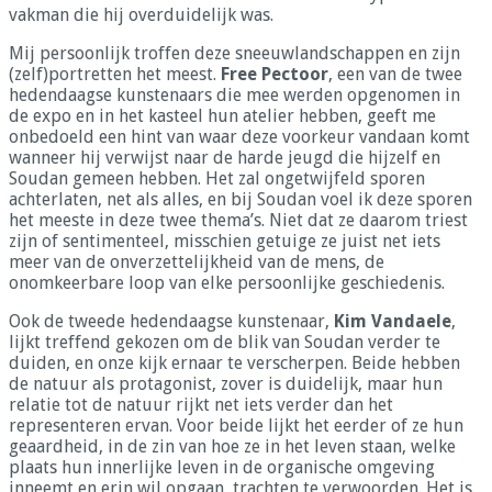
vakman die hij overduidelijk was.
Mij persoonlijk troffen deze sneeuwlandschappen en zijn
(zelf)portretten het meest.
Free Pectoor
, een van de twee
hedendaagse kunstenaars die mee werden opgenomen in
de expo en in het kasteel hun atelier hebben, geeft me
onbedoeld een hint van waar deze voorkeur vandaan komt
wanneer hij verwijst naar de harde jeugd die hijzelf en
Soudan gemeen hebben. Het zal ongetwijfeld sporen
achterlaten, net als alles, en bij Soudan voel ik deze sporen
het meeste in deze twee thema’s. Niet dat ze daarom triest
zijn of sentimenteel, misschien getuige ze juist net iets
meer van de onverzettelijkheid van de mens, de
onomkeerbare loop van elke persoonlijke geschiedenis.
Ook de tweede hedendaagse kunstenaar,
Kim Vandaele
,
lijkt treffend gekozen om de blik van Soudan verder te
duiden, en onze kijk ernaar te verscherpen. Beide hebben
de natuur als protagonist, zover is duidelijk, maar hun
relatie tot de natuur rijkt net iets verder dan het
representeren ervan. Voor beide lijkt het eerder of ze hun
geaardheid, in de zin van hoe ze in het leven staan, welke
plaats hun innerlijke leven in de organische omgeving
inneemt en erin wil opgaan, trachten te verwoorden. Het is