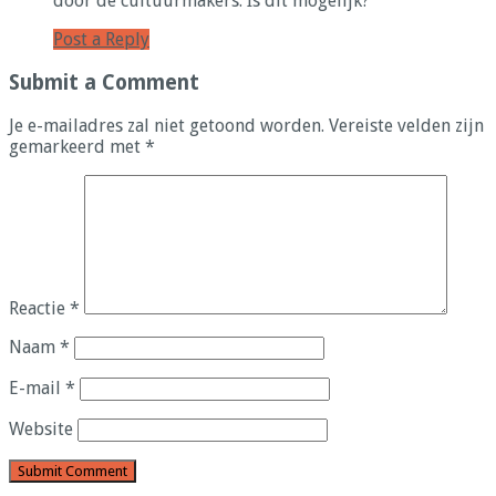
door de cultuurmakers. Is dit mogelijk?
Post a Reply
Submit a Comment
Je e-mailadres zal niet getoond worden.
Vereiste velden zijn
gemarkeerd met
*
Reactie
*
Naam
*
E-mail
*
Website