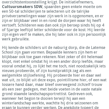
overzichtstentoonstelling krijgt. De initiatiefnemers,
Cultuursmakers SDW
, spaarden geen enkele moeite om
een 50-tal schilderijen te selecteren uit de talrijke
privéverzamelingen waar zijn werk in is opgenomen, en er
zijn er blijkbaar veel in en rond de dorpen waar hij heeft
vertoeft. Schilderen was dan ook zijn beroep sinds hij op 4
of 5jarige leeftijd letter schilderde voor de kost. Hij leerde
zijn eigen verf te maken, die hij later ook in zijn persoonlijk
werk gebruikte.
Hij kende de schilders uit de naburig dorp, die de Latemse
School zijn gaan vormen. Bepaalde kenners zijn hem er
blijkbaar ook toe gaan rekenen. Niet zeker of dit helemaal
klopt, niet enkel omdat hij in een ander dorp leefde, maar
vooral omdat hij, zo lijkt het me toch, niet noodzakelijk iets
nieuws probeerde, of zijn kunstpraktijk zag als een
welgemikte stijloefening. Hij probeerde hier en daar wel
wat uit, zo blijkt uit deze expo, pointillisme hier, of een wat
lossere hand daar, maar bleef overwegend zichzelf trouw
als een zeer gedegen, met beide voeten in de vaste natale
grond staande landschapsportrettist. Gedreven ook,
wanneer het begon te dooien terwijl hij aan een
winterlandschap werkte, wachtte hij drie seizoenen om
eraan te kunnen verder werken. De anekdote typeert de