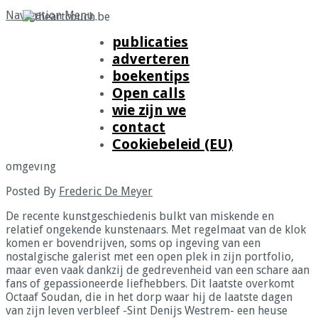
Navigation Menu
publicaties
adverteren
Een hommage aan Octaaf Sou
boekentips
Open calls
omgeving
wie zijn we
contact
Home
»
kunstenaars in België
»
Een hommage aan Octaaf
Cookiebeleid (EU)
Soudan, onderzoeker van de authentieke beleving van de
omgeving
Posted By
Frederic De Meyer
De recente kunstgeschiedenis bulkt van miskende en
relatief ongekende kunstenaars. Met regelmaat van de klok
komen er bovendrijven, soms op ingeving van een
nostalgische galerist met een open plek in zijn portfolio,
maar even vaak dankzij de gedrevenheid van een schare aan
fans of gepassioneerde liefhebbers. Dit laatste overkomt
Octaaf Soudan, die in het dorp waar hij de laatste dagen
van zijn leven verbleef -Sint Denijs Westrem- een heuse